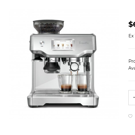
$
Ex 
Pr
Ava